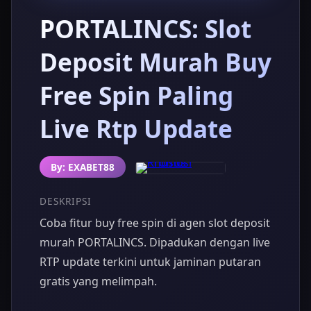
PORTALINCS: Slot
Deposit Murah Buy
Free Spin Paling
Live Rtp Update
By: EXABET88
DESKRIPSI
Coba fitur buy free spin di agen slot deposit
murah PORTALINCS. Dipadukan dengan live
RTP update terkini untuk jaminan putaran
gratis yang melimpah.