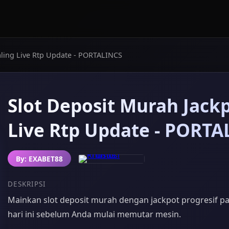
aling Live Rtp Update - PORTALINCS
Slot Deposit Murah Jackp
Live Rtp Update - PORTA
By: EXABET88
DESKRIPSI
Mainkan slot deposit murah dengan jackpot progresif pa
hari ini sebelum Anda mulai memutar mesin.