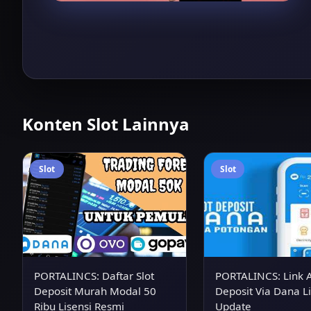
Konten Slot Lainnya
Slot
Slot
PORTALINCS: Daftar Slot
PORTALINCS: Link A
Deposit Murah Modal 50
Deposit Via Dana L
Ribu Lisensi Resmi
Update