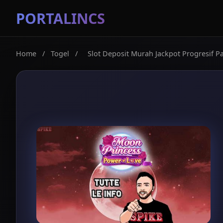
PORTALINCS
Home
/
Togel
/
Slot Deposit Murah Jackpot Progresif P