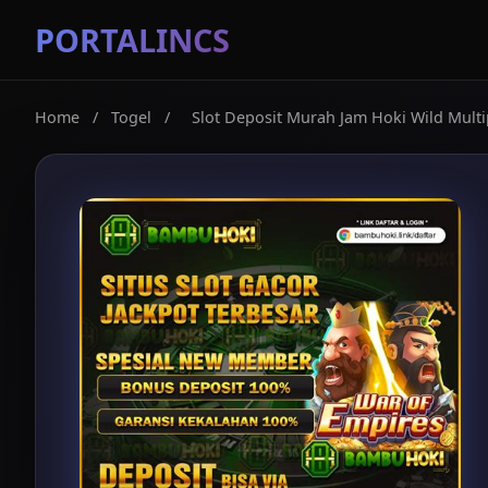
PORTALINCS
Home
/
Togel
/
Slot Deposit Murah Jam Hoki Wild Multi