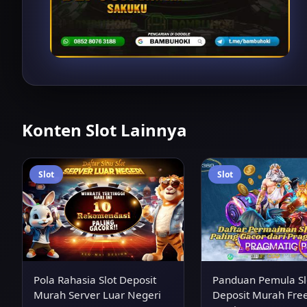
Konten Slot Lainnya
Slot
Slot
Pola Rahasia Slot Deposit
Panduan Pemula Sl
Murah Server Luar Negeri
Deposit Murah Free