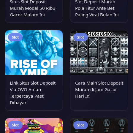
Situs Slot Deposit
Slot Deposit Murah
Murah Modal 50 Ribu
Pola Fitur Ante Bet
Gacor Malam Ini
Paling Viral Bulan Ini
Slot
Slot
Link Situs Slot Deposit
Cara Main Slot Deposit
Via OVO Aman
Murah di Jam Gacor
Terpercaya Pasti
Hari Ini
Dibayar
Slot
Slot