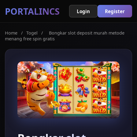
PORTALINCS
Login
Register
Home
/
Togel
/
Bongkar slot deposit murah metode
menang free spin gratis