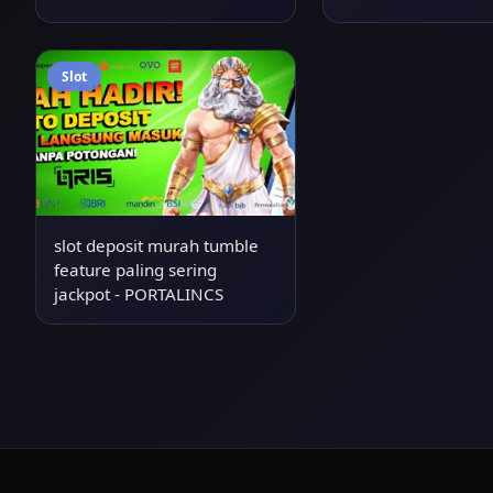
Slot
slot deposit murah tumble
feature paling sering
jackpot - PORTALINCS