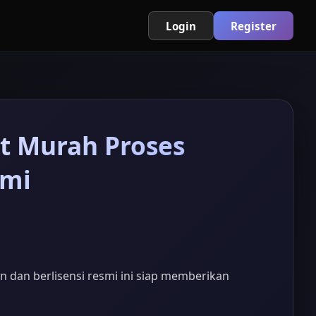
Login
Register
t Murah Proses
smi
n dan berlisensi resmi ini siap memberikan