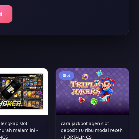
i
Slot
lengkap slot
cara jackpot agen slot
murah malam ini -
deposit 10 ribu modal receh
NCS
- PORTALINCS