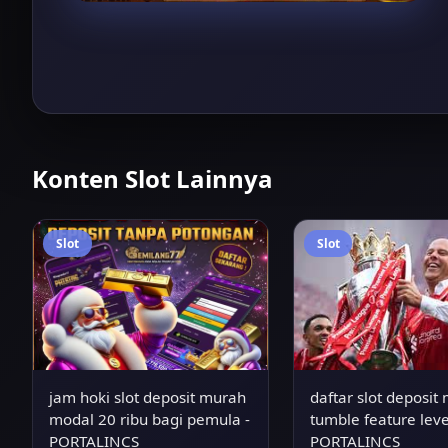
Konten Slot Lainnya
Slot
Slot
jam hoki slot deposit murah
daftar slot deposit
modal 20 ribu bagi pemula -
tumble feature leve
PORTALINCS
PORTALINCS