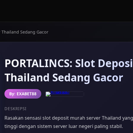
r Thailand Sedang Gacor
PORTALINCS: Slot Deposi
Thailand Sedang Gacor
By: EXABET88
DESKRIPSI
Rasakan sensasi slot deposit murah server Thailand yang
tinggi dengan sistem server luar negeri paling stabil.