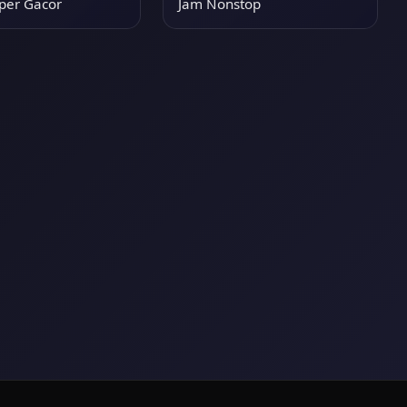
uper Gacor
Jam Nonstop