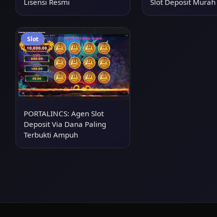
Lisensi Resmi
Slot Deposit Murah
Slot
PORTALINCS: Agen Slot
Deposit Via Dana Paling
Terbukti Ampuh