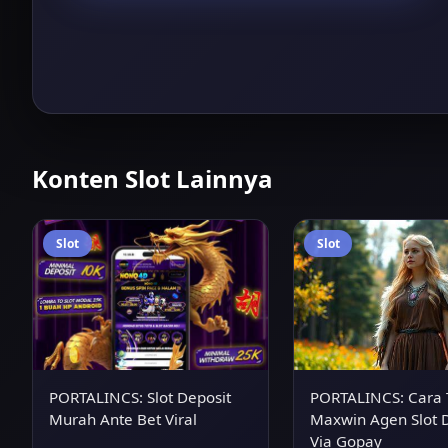
Konten Slot Lainnya
Slot
Slot
PORTALINCS: Slot Deposit
PORTALINCS: Cara T
Murah Ante Bet Viral
Maxwin Agen Slot 
Via Gopay