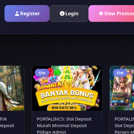
Register
Login
View Promos
Slot
Slot
rik
PORTALINCS: Slot Deposit
PORTALIN
Deposit
Murah Minimal Deposit
Slot Dep
Pilihan Admin
Persen M