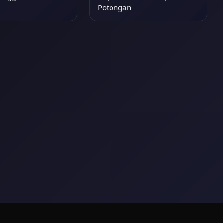
Potongan