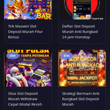
Trik Maxwin Slot
Daftar Slot Deposit
Deposit Murah Fitur
Murah Anti Rungkad
Bonus
24 Jam Nonstop
Slot
Slot
Situs Slot Deposit
Strategi Bermain Anti
Murah Withdraw
Rungkad Slot Deposit
Cepat Modal Receh
Murah