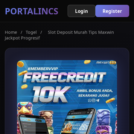
PORTALINCS
Login
Register
Home
/
Togel
/
Slot Deposit Murah Tips Maxwin
Jackpot Progresif