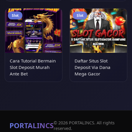
Slot
Slot
Cara Tutorial Bermain
Daftar Situs Slot
Slot Deposit Murah
Deposit Via Dana
Ante Bet
Mega Gacor
© 2026 PORTALINCS. All rights
PORTALINCS
reserved.