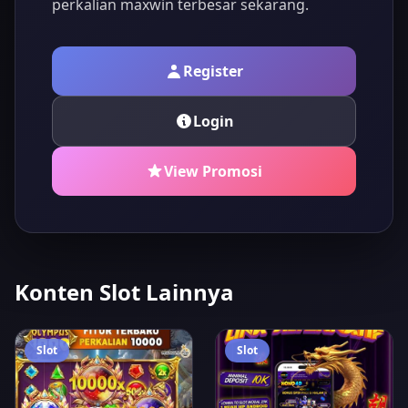
perkalian maxwin terbesar sekarang.
Register
Login
View Promosi
Konten Slot Lainnya
Slot
Slot