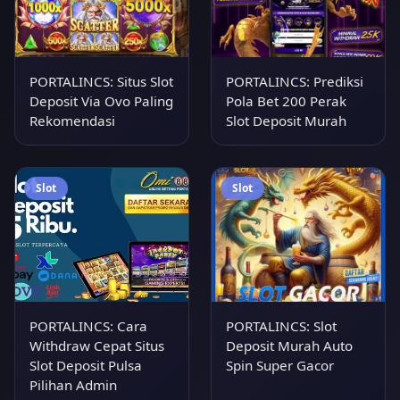
PORTALINCS: Situs Slot
PORTALINCS: Prediksi
Deposit Via Ovo Paling
Pola Bet 200 Perak
Rekomendasi
Slot Deposit Murah
Slot
Slot
PORTALINCS: Cara
PORTALINCS: Slot
Withdraw Cepat Situs
Deposit Murah Auto
Slot Deposit Pulsa
Spin Super Gacor
Pilihan Admin