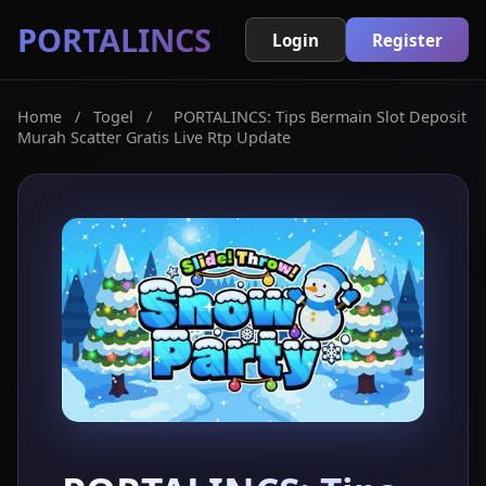
PORTALINCS
Login
Register
Home
/
Togel
/
PORTALINCS: Tips Bermain Slot Deposit
Murah Scatter Gratis Live Rtp Update