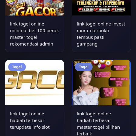
link togel online
link togel online invest
minimal bet 100 perak
murah terbukti
master togel
tembus pasti
rekomendasi admin
gampang
Togel
Togel
link togel online
link togel online
hadiah terbesar
hadiah terbesar
terupdate info slot
master togel pilihan
terbaik