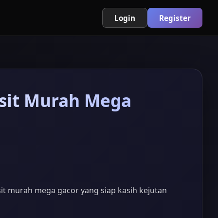
Login
Register
osit Murah Mega
osit murah mega gacor yang siap kasih kejutan