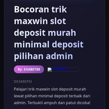
Bocoran trik
maxwin slot
deposit murah
minimal deposit
pilihan admin
By: EXABET88
DESKRIPSI
Pelajari trik maxwin slot deposit murah
lewat pilihan minimal deposit terbaik dari
admin. Terbukti ampuh dan patut dicoba!