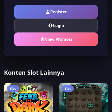
Register
Login
View Promosi
Konten Slot Lainnya
Slot
Slot