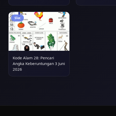
Slot
Kode Alam 28: Pencari
Angka Keberuntungan 3 Juni
2026