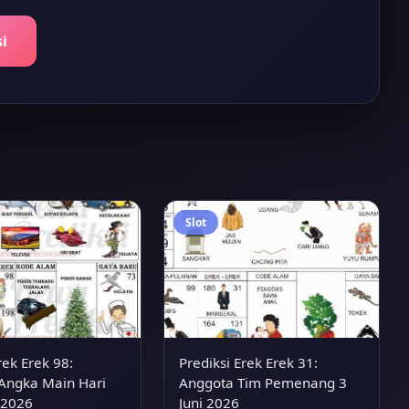
i
Slot
ek Erek 98:
Prediksi Erek Erek 31:
Angka Main Hari
Anggota Tim Pemenang 3
i 2026
Juni 2026