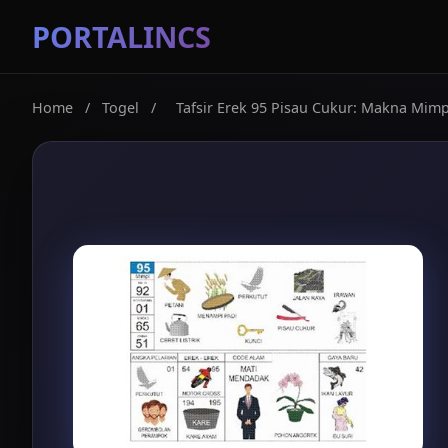
PORTALINCS
Home
/
Togel
/
Tafsir Erek 95 Pisau Cukur: Makna Mim