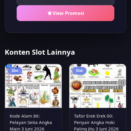
View Promosi
Konten Slot Lainnya
Slot
Slot
Kode Alam 86:
Tafsir Erek Erek 00:
Pelayan Setia Angka
Penyair Angka Hoki
Main 3 Juni 2026
Paling Jitu 3 Juni 2026