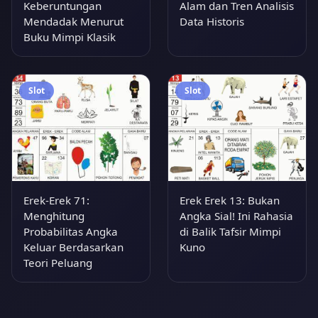
Keberuntungan
Alam dan Tren Analisis
Mendadak Menurut
Data Historis
Buku Mimpi Klasik
Slot
Slot
Erek-Erek 71:
Erek Erek 13: Bukan
Menghitung
Angka Sial! Ini Rahasia
Probabilitas Angka
di Balik Tafsir Mimpi
Keluar Berdasarkan
Kuno
Teori Peluang